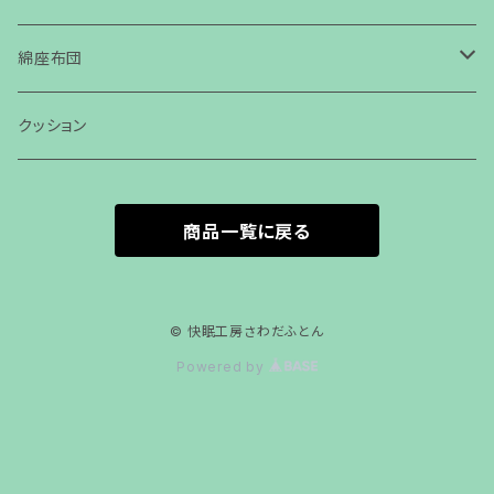
綿座布団
銘仙判
クッション
無地
50㎝×50㎝
商品一覧に戻る
桜大
ごろ寝座布団
梅
丸座布団
© 快眠工房さわだふとん
Powered by
千鳥
45×45
桜
近江ちぢみ
八端判