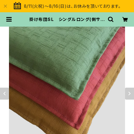
8/11(火祝)～8/16(日)は、お休みを頂いております。
掛け布団SL シングルロング(側サイ
ズ150㎝×210㎝) 自社工場 手造
り綿布団 メキシコ綿100％ | 快眠
工房さわだふとん