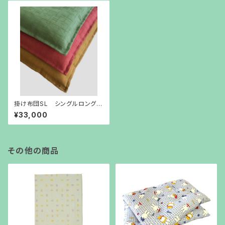
掛け布団SL シングルロング
(側サイズ150㎝×210㎝) 自社
¥33,000
工場 手造り綿布団 メキシコ
綿100％
その他の商品