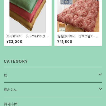
掛け布団SL シングルロング
羽毛掛け布団 仕立て替え 打
(側サイズ150㎝×210㎝) 自社
ち直し リフォーム 二層式キ
¥33,000
¥41,800
工場 手造り綿布団 メキシコ
ルト SL
綿100％
CATEGORY
枕
サイコロ枕
綿ふとん
洗えるウール肌掛け布団
羽毛布団