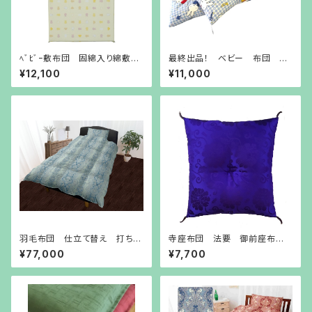
ﾍﾞﾋﾞｰ敷布団 固綿入り綿敷き
最終出品！ ベビー 布団 お
ふとん 70×120 ミッフィ
昼寝 里帰り 綿敷布団 9
¥12,100
¥11,000
0cm×135cm ＊ミッフィーブ
ルー＊
羽毛布団 仕立て替え 打ち直
寺座布団 法要 御前座布
し 自社工場 リフォーム 二
団 仏前座布団 自社工場
¥77,000
¥7,700
層式キルト 100サテン マザ
製 むらさき 唐草
ーグース