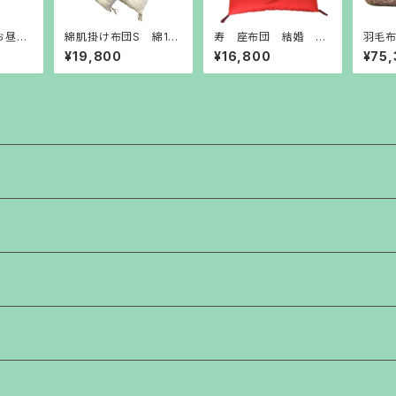
お昼
綿肌掛け布団S 綿10
寿 座布団 結婚 お
羽毛布
綿敷布
0％ シングル(側サイ
祝い事 自社工場製
布団+
¥19,800
¥16,800
¥75,
5cm
ズ150㎝×200㎝) 自
正絹 長寿 慶事
セット
ーツ＊
社工場 職人手造り
職 
工場直販