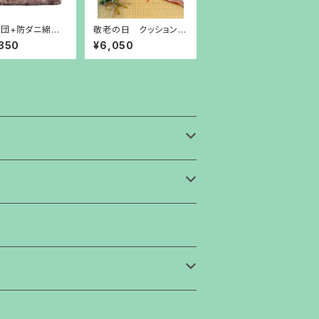
団+防ダニ綿敷
敬老の日 クッション
除湿シートの3点
50角(側サイズ） ｴﾝ
350
¥6,050
 新生活 就
ｼﾞ 自社工場 手造り
進学
ギフト 父の日 お
誕生日 お父さん お
じいちゃん