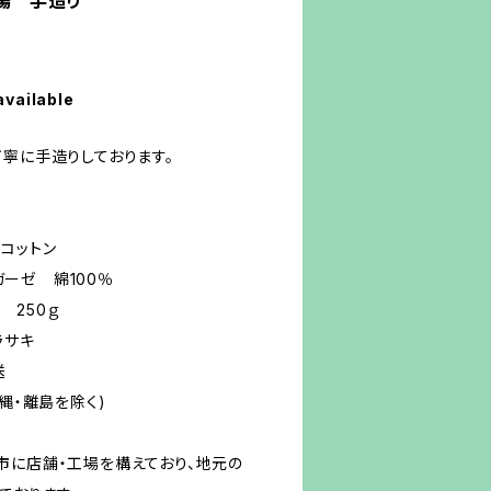
場 手造り
available
丁寧に手造りしております。
)
コットン
 綿100％
250ｇ
サキ
送
縄・離島を除く)
市に店舗・工場を構えており、地元の