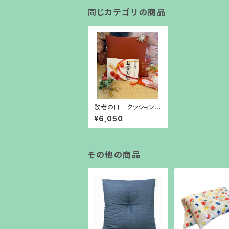
同じカテゴリの商品
敬老の日 クッション
50角(側サイズ） ｴﾝ
¥6,050
ｼﾞ 自社工場 手造り
ギフト 父の日 お
誕生日 お父さん お
じいちゃん
その他の商品