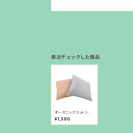
最近チェックした商品
オーガニックコットン
和晒ふたえガーゼクッシ
¥1,580
ョン 45㎝角(側サイ
ズ) 自社工場 手造り