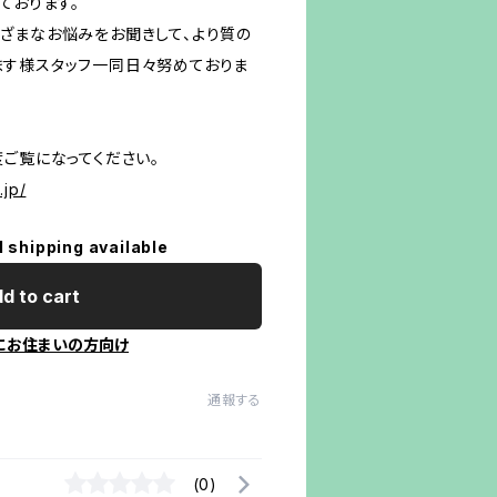
ております。
ざまなお悩みをお聞きして、より質の
す様スタッフ一同日々努めておりま
ご覧になってください。
.jp/
l shipping available
d to cart
にお住まいの方向け
通報する
(0)