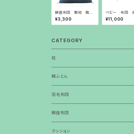
綿座布団 無地 銘仙
ベビー 布団 
判 55㎝×59㎝(側サ
寝 里帰り 
¥3,300
¥11,000
イズ) 自社工場 手造
団 90cm×13
り
＊ミッフィーフル
CATEGORY
枕
サイコロ枕
綿ふとん
洗えるウール肌掛け布団
羽毛布団
綿座布団
銘仙判
クッション